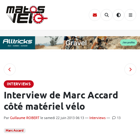
INTERVIEWS
Interview de Marc Accard
côté matériel vélo
Par
Guillaume ROBERT
le samedi 22 juin 2013 06:13 —
Interviews
—
13
Marc Accard