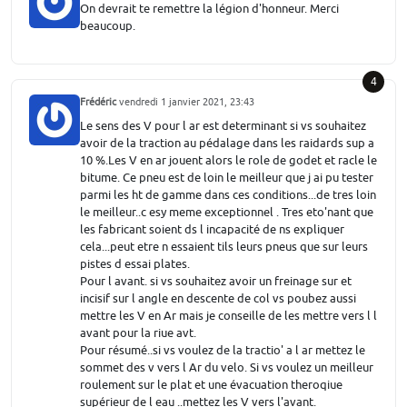
On devrait te remettre la légion d'honneur. Merci
beaucoup.
4
Frédéric
vendredi 1 janvier 2021, 23:43
Le sens des V pour l ar est determinant si vs souhaitez
avoir de la traction au pédalage dans les raidards sup a
10 %.Les V en ar jouent alors le role de godet et racle le
bitume. Ce pneu est de loin le meilleur que j ai pu tester
parmi les ht de gamme dans ces conditions...de tres loin
le meilleur..c esy meme exceptionnel . Tres eto'nant que
les fabricant soient ds l incapacité de ns expliquer
cela...peut etre n essaient tils leurs pneus que sur leurs
pistes d essai plates.
Pour l avant. si vs souhaitez avoir un freinage sur et
incisif sur l angle en descente de col vs poubez aussi
mettre les V en Ar mais je conseille de les mettre vers l l
avant pour la riue avt.
Pour résumé..si vs voulez de la tractio' a l ar mettez le
sommet des v vers l Ar du velo. Si vs voulez un meilleur
roulement sur le plat et une évacuation theroqiue
supérieur de l eau ..mettez les V vers l'avant.