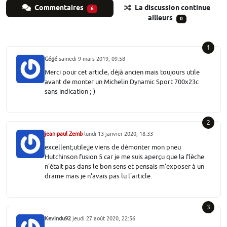
Commentaires
La discussion continue
6
ailleurs
0
1
Gégé
samedi 9 mars 2019, 09:58
Merci pour cet article, déjà ancien mais toujours utile
avant de monter un Michelin Dynamic Sport 700x23c
sans indication ;-)
2
jean paul Zemb
lundi 13 janvier 2020, 18:33
excellent;utile;je viens de démonter mon pneu
Hutchinson fusion 5 car je me suis aperçu que la flèche
n'était pas dans le bon sens et pensais m'exposer à un
drame mais je n'avais pas lu l'article.
3
Kevindu92
jeudi 27 août 2020, 22:56