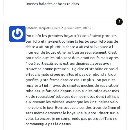
Bonnes balades et bons raidars
5
Frédéric Jacquet
samedi 2 janvier 2021, 00:05
Pour info les premiers boyaux Yksion étaient produits
par Tufo et n avaient comme ts les boyaux Tufo pas de
chbre a air..ou plutôt la chbre a air est vulvanisee a l
intérieur du boyau et ne font qu un seul element. C est
pour cela que les tufo sont durs etant neufs mais apres
4 ou 5 sorties..ils sont extraordinaires ...apres avoir
trouve sa bonne pression ...rigidite et stabilite et pas d
effet chamalo si peu gonfles et pas de rebond si trop
gonfles..juste ferme dans ce cas. De plus...on peut les
reparer a l infini avec de simples meches de reparation'
tubeless..je fais cela depuis 1995 sur les tufos avec mes
kit de reparation' tubeless de mes motos dont j affinais
aux ciseaux les mèches..avant que les kit tubeless velo
'ne voient le jour. Bon..tout cela sur des trous de 5mm et
sans même demonter le boyau de la jante...direct sur le
velo. La encore je ne comprends pas pourquoi Tufo ne
communique pas la dessus.