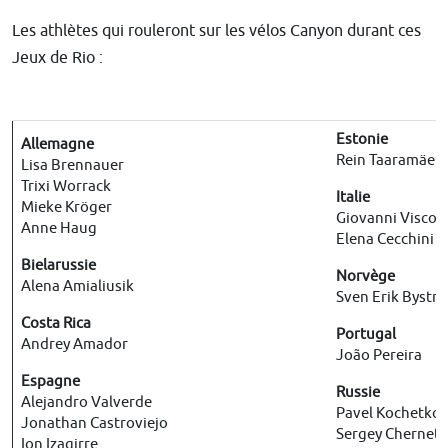
Les athlètes qui rouleront sur les vélos Canyon durant ces
Jeux de Rio :
Estonie
Allemagne
Rein Taaramäe
Lisa Brennauer
Trixi Worrack
Italie
Mieke Kröger
Giovanni Viscon
Anne Haug
Elena Cecchini
Bielarussie
Norvège
Alena Amialiusik
Sven Erik Bystr
Costa Rica
Portugal
Andrey Amador
João Pereira
Espagne
Russie
Alejandro Valverde
Pavel Kochetko
Jonathan Castroviejo
Sergey Chernets
Ion Izagirre