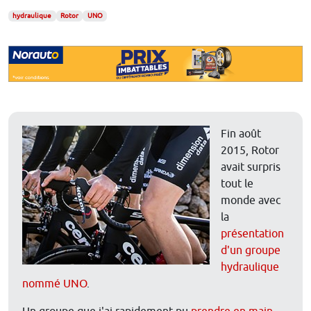
hydraulique
Rotor
UNO
Fin août
2015, Rotor
avait surpris
tout le
monde avec
la
présentation
d'un groupe
hydraulique
nommé UNO
.