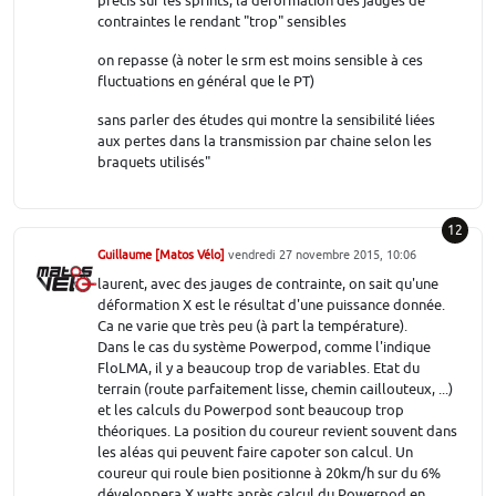
précis sur les sprints, la déformation des jauges de
contraintes le rendant "trop" sensibles
on repasse (à noter le srm est moins sensible à ces
fluctuations en général que le PT)
sans parler des études qui montre la sensibilité liées
aux pertes dans la transmission par chaine selon les
braquets utilisés"
12
Guillaume [Matos Vélo]
vendredi 27 novembre 2015, 10:06
laurent, avec des jauges de contrainte, on sait qu'une
déformation X est le résultat d'une puissance donnée.
Ca ne varie que très peu (à part la température).
Dans le cas du système Powerpod, comme l'indique
FloLMA, il y a beaucoup trop de variables. Etat du
terrain (route parfaitement lisse, chemin caillouteux, ...)
et les calculs du Powerpod sont beaucoup trop
théoriques. La position du coureur revient souvent dans
les aléas qui peuvent faire capoter son calcul. Un
coureur qui roule bien positionne à 20km/h sur du 6%
développera X watts après calcul du Powerpod en