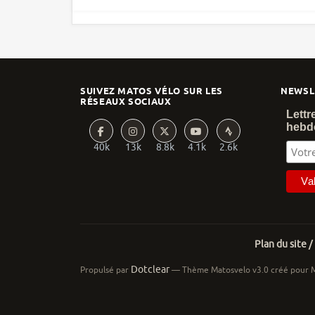
SUIVEZ MATOS VÉLO SUR LES
NEWSL
RÉSEAUX SOCIAUX
Lettr
hebd
40k
13k
8.8k
4.1k
2.6k
Plan du site /
Dotclear
Propulsé par
— Thème Matosvelo v3.0 créé pour 