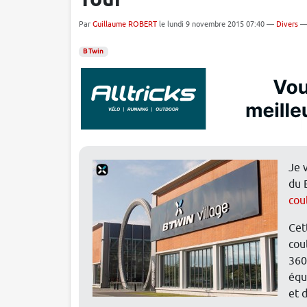
Tour
Par
Guillaume ROBERT
le lundi 9 novembre 2015 07:40 —
Divers
B Twin
Je 
du 
cou
Cett
cou
360
équ
et 