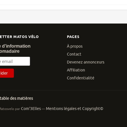
ETTER MATOS VÉLO
PAGES
e d'information
À propos
omadaire
Contact
Devenez annonceurs
Affiliation
Confidentialité
 table des matières
Com'3Elles
Mentions légales et Copyright©
Matosvelo par
—