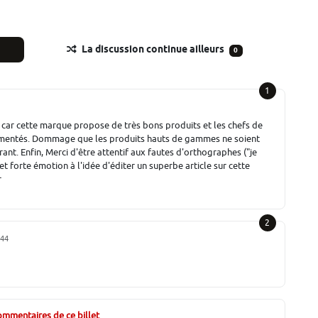
La discussion continue ailleurs
0
1
le car cette marque propose de très bons produits et les chefs de
rimentés. Dommage que les produits hauts de gammes ne soient
rant. Enfin, Merci d'être attentif aux fautes d'orthographes ("je
t forte émotion à l'idée d'éditer un superbe article sur cette
r
2
:44
commentaires de ce billet