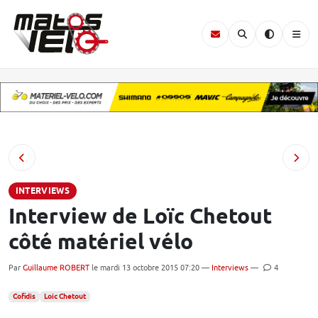
INTERVIEWS
Interview de Loïc Chetout
côté matériel vélo
Par
Guillaume ROBERT
le mardi 13 octobre 2015 07:20 —
Interviews
—
4
Cofidis
Loic Chetout