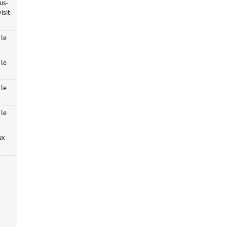
us-
sit-
 le
 le
 le
 le
ux