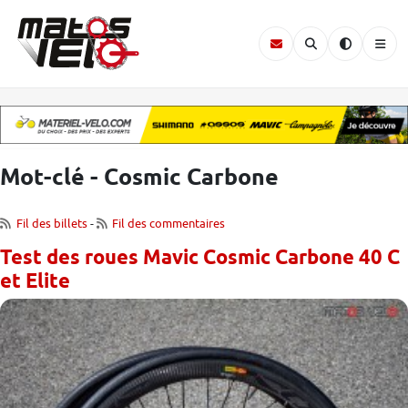
Mot-clé - Cosmic Carbone
Fil des billets
-
Fil des commentaires
Test des roues Mavic Cosmic Carbone 40 C
et Elite