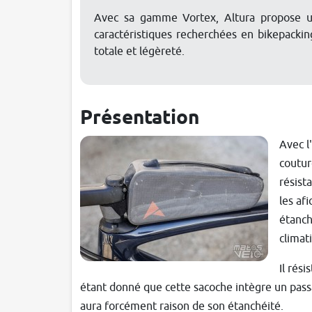
Avec sa gamme Vortex, Altura propose un
caractéristiques recherchées en bikepacking
totale et légèreté.
Présentation
Avec l
coutur
résist
les af
étanch
climat
Il rés
étant donné que cette sacoche intègre un pass
aura forcément raison de son étanchéité.