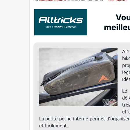
Alt
bik
pro
lég
idéa
Le 
dér
trè
eff
La petite poche interne permet d'organise
et facilement.