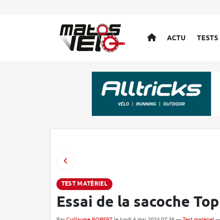
ACCUEIL
ACTU
TESTS
TEST MATÉRIEL
Essai de la sacoche To
Par
Guillaume ROBERT
le lundi 6 mai 2024 07:38 —
Test matériel