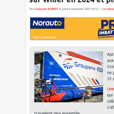
sur Wilier en 2024 et pl
Par
Guillaume ROBERT
le lundi 6 novembre 2023 19:13 —
Le matos
Apr
aux
Gro
ne 
31 
Une
qui
col
s'a
travaillent plus ensemble.