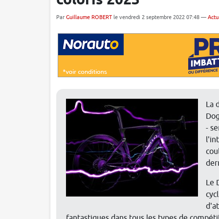
coloris 2023
Par
Guillaume ROBERT
le vendredi 2 septembre 2022 07:48 —
Actu
La 
Dog
- s
l'i
cou
der
Le 
cyc
d'a
fantastiques dans tous les types de compéti