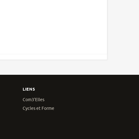
LIENS
Com3'Elles
Cycles et Forme