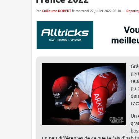
France 2022
Par
Guillaume ROBERT
le mercredi 27 juillet 2022 08:18 —
Reporta
Grâ
per
rep
pu 
der
Lac
Un 
gra
bos
un peu différentes de ce que je fais d'habi