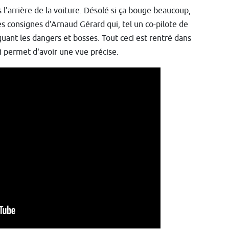
 l'arrière de la voiture. Désolé si ça bouge beaucoup,
es consignes d'Arnaud Gérard qui, tel un co-pilote de
diquant les dangers et bosses. Tout ceci est rentré dans
ui permet d'avoir une vue précise.