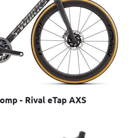
Comp - Rival eTap AXS