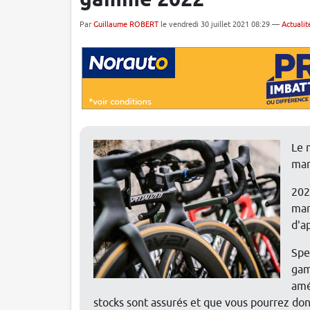
gamme 2022
Par
Guillaume ROBERT
le vendredi 30 juillet 2021 08:29 —
Actualit
Le 
mar
202
mar
d'a
Spe
gam
amé
stocks sont assurés et que vous pourrez d