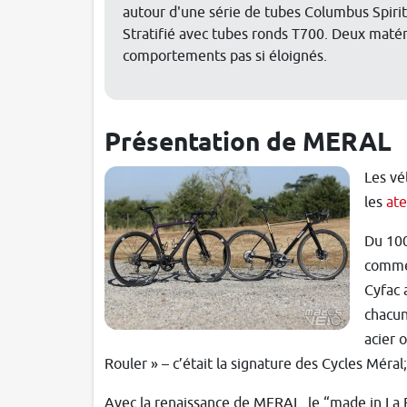
autour d'une série de tubes Columbus Spiri
Stratifié avec tubes ronds T700. Deux matéri
comportements pas si éloignés.
Présentation de MERAL
Les vé
les
ate
Du 100
comme 
Cyfac 
chacun 
acier 
Rouler » – c’était la signature des Cycles Méral
Avec la renaissance de MERAL, le “made in La