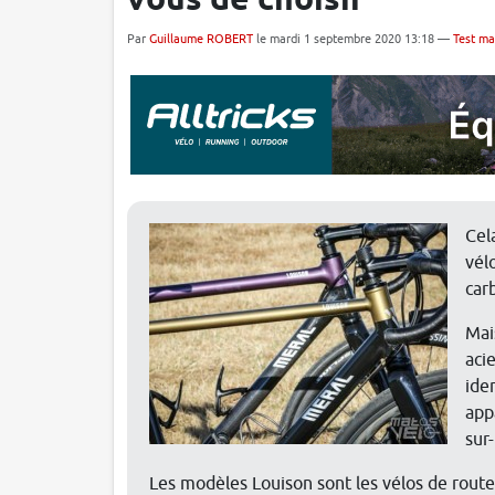
vous de choisir
Par
Guillaume ROBERT
le mardi 1 septembre 2020 13:18 —
Test ma
Cel
vél
car
Mai
aci
ide
app
sur
Les modèles Louison sont les vélos de route