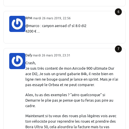
6
RPM
mardi 26 mars 2019, 22:56
@marco : canyon aeroad cf sl 8.0 di2
4200 € ...
7
Dafy
mardi 26 mars 2019, 23:31
Crash,
Je suis très content de mon Aircode 900 ultimate Dur
ace DI2, Je suis un grand gabarie 84k, il reste bien en
ligne rien ne bouge quand je lance en sprint. Mais je n'ai
pas essayé le Orbea et ne peut comparer.
Alex, tu as des exemples ? "aéro quelconque" si
Demarre le plie pas je pense que tu feras pas pire au
cadre.
Maintenant si tu veux des roues plus légères vois avec
ton vélociste pour reprendre les roues et prendre des
Bora Ultra 50, cela alourdira la facture mais tu vas