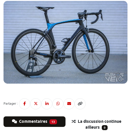
Partager :
Commentaires
La discussion continue
13
ailleurs
0