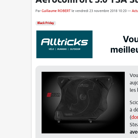
Aerocomfort 3.0 TSA St
Par
Guillaume ROBERT
le vendredi 23 novembre 2018 10:20 —
Actu
Black Friday
Vou
auj
les
Sci
à d
(
don
Ste
ave