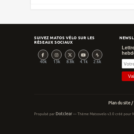
SUIVEZ MATOS VÉLO SUR LES
NEWSL
RÉSEAUX SOCIAUX
Lettr
hebd
40k
13k
8.8k
4.1k
2.6k
Plan du site /
Dotclear
Propulsé par
— Thème Matosvelo v3.0 créé pour 