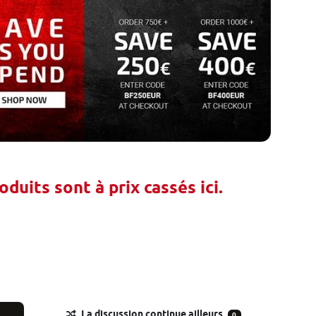
duits sont à prix cassés ici.
La discussion continue ailleurs
0