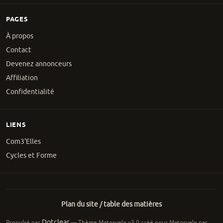
PAGES
À propos
Contact
Devenez annonceurs
Affiliation
Confidentialité
LIENS
Com3'Elles
Cycles et Forme
Plan du site / table des matières
Dotclear
Propulsé par
— Thème Matosvelo v3.0 créé pour Matosvelo par