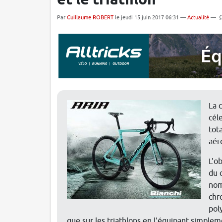
et le triathlon
Par
Guillaume ROBERT
le jeudi 15 juin 2017 06:31 —
Actualité
—
La 
cél
tot
aér
L'o
du 
nom
chro
poly
que sur les triathlons en l'équipant simple