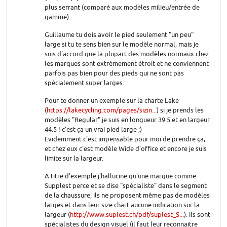
plus serrant (comparé aux modèles milieu/entrée de
gamme).
Guillaume tu dois avoir le pied seulement "un peu"
large si tu te sens bien sur le modèle normal, mais je
suis d'accord que la plupart des modèles normaux chez
les marques sont extrèmement étroit et ne conviennent
parfois pas bien pour des pieds qui ne sont pas
spécialement super larges.
Pour te donner un exemple sur la charte Lake
(
https://lakecycling.com/pages/sizin...
) si je prends les
modèles "Regular" je suis en longueur 39.5 et en largeur
44.5 ! c'est ça un vrai pied large ;)
Evidemment c'est impensable pour moi de prendre ça,
et chez eux c'est modèle Wide d'office et encore je suis
limite sur la largeur.
A titre d'exemple j'hallucine qu'une marque comme
Supplest perce et se dise "spécialiste" dans le segment
de la chaussure, ils ne proposent même pas de modèles
larges et dans leur size chart aucune indication sur la
largeur (
http://www.suplest.ch/pdf/suplest_S...
). Ils sont
spécialistes du design visuel (il faut leur reconnaitre