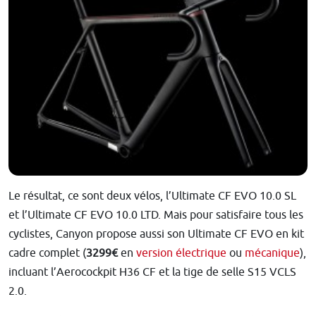
Le résultat, ce sont deux vélos, l’Ultimate CF EVO 10.0 SL
et l’Ultimate CF EVO 10.0 LTD. Mais pour satisfaire tous les
cyclistes, Canyon propose aussi son Ultimate CF EVO en kit
cadre complet (
3299€
en
version électrique
ou
mécanique
),
incluant l’Aerocockpit H36 CF et la tige de selle S15 VCLS
2.0.