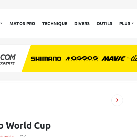
MATOS PRO
TECHNIQUE
DIVERS
OUTILS
PLUS
b World Cup
t textile
—
0