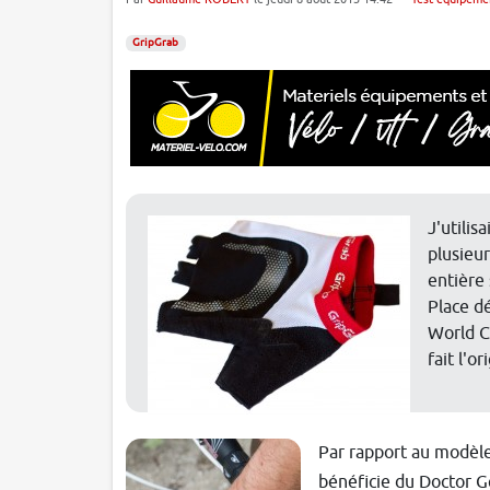
GripGrab
J'utilis
plusieu
entière 
Place d
World C
fait l'o
Par rapport au modèl
bénéficie du Doctor Ge