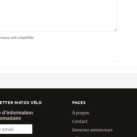
taxe wiki simplifiée.
ETTER MATOS VÉLO
PAGES
e d'information
À propos
omadaire
Contact
Devenez annonceurs