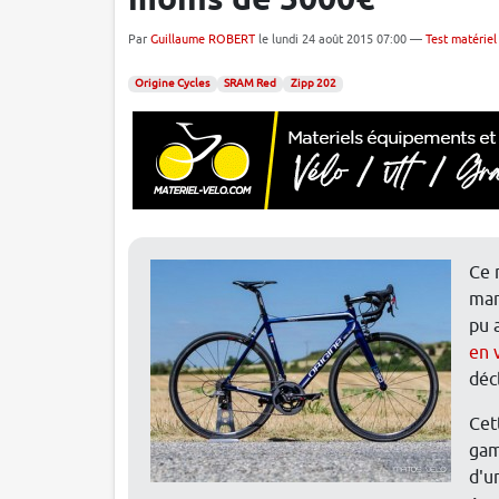
moins de 5000€
Par
Guillaume ROBERT
le lundi 24 août 2015 07:00 —
Test matériel
Origine Cycles
SRAM Red
Zipp 202
Ce 
mar
pu 
en 
déc
Cett
gam
d'u