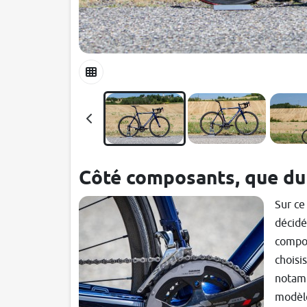
Côté composants, que d
Sur ce
décidé
compo
choisis
notam
modèle