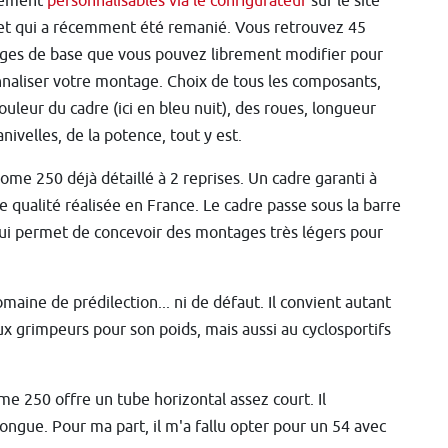
rement
personnalisables via le configurateur
sur le site
et qui a récemment été remanié. Vous retrouvez 45
es de base que vous pouvez librement modifier pour
naliser votre montage. Choix de tous les composants,
couleur du cadre (ici en bleu nuit), des roues, longueur
nivelles, de la potence, tout y est.
me 250 déjà détaillé à 2 reprises. Un cadre garanti à
 qualité réalisée en France. Le cadre passe sous la barre
qui permet de concevoir des montages très légers pour
maine de prédilection... ni de défaut. Il convient autant
aux grimpeurs pour son poids, mais aussi au cyclosportifs
me 250 offre un tube horizontal assez court. Il
ongue. Pour ma part, il m'a fallu opter pour un 54 avec