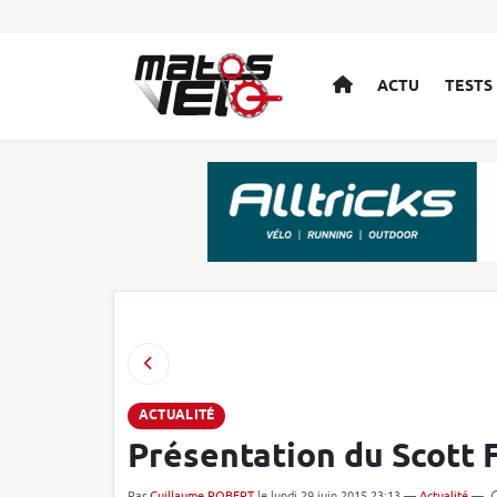
ACCUEIL
ACTU
TESTS
ACTUALITÉ
Présentation du Scott 
Par
Guillaume ROBERT
le lundi 29 juin 2015 23:13 —
Actualité
—