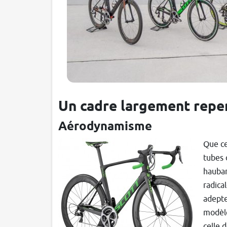
Un cadre largement repe
Aérodynamisme
Que ce
tubes 
hauban
radica
adepte
modèle
celle 