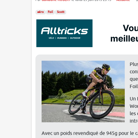
aéro
Foil
Scott
Plu
con
que
Foil
Un 
Wor
les
int
Avec un poids revendiqué de 945g pour le c