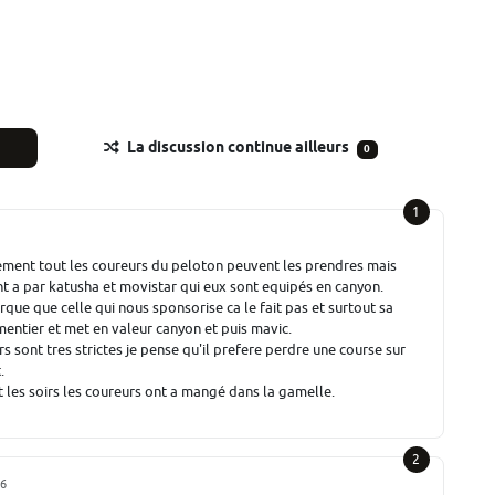
La discussion continue ailleurs
0
1
llement tout les coureurs du peloton peuvent les prendres mais
t a par katusha et movistar qui eux sont equipés en canyon.
rque que celle qui nous sponsorise ca le fait pas et surtout sa
ntier et met en valeur canyon et puis mavic.
s sont tres strictes je pense qu'il prefere perdre une course sur
.
ut les soirs les coureurs ont a mangé dans la gamelle.
2
56