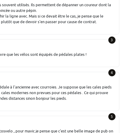
ès souvent utilisés. Ils permettent de dépanner un coureur dont la
incée ou autre pépin.
r la ligne avec. Mais si ce devait être le cas, je pense que le
 plutôt que de devoir s'en passer pour cause de contrat.
3
uvre que les vélos sont équipés de pédales plates !
4
édale à l'ancienne avec courroies. Je suppose que les cales pieds
es cales modernes non prevues pour ces pédales . Ce qui prouve
andes distances sinon bonjour les pieds.
5
matosvelo , pour mavic je pense que c'est une belle image de pub on