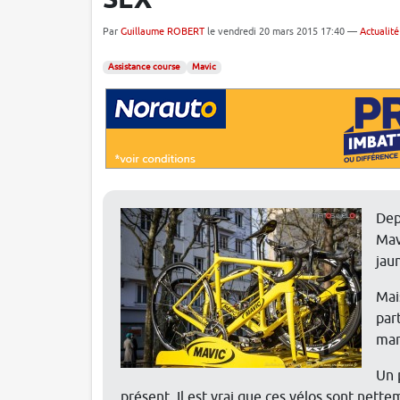
SLX
Par
Guillaume ROBERT
le vendredi 20 mars 2015 17:40 —
Actualité
Assistance course
Mavic
Dep
Mav
jau
Mai
par
mar
Un 
présent. Il est vrai que ces vélos sont net