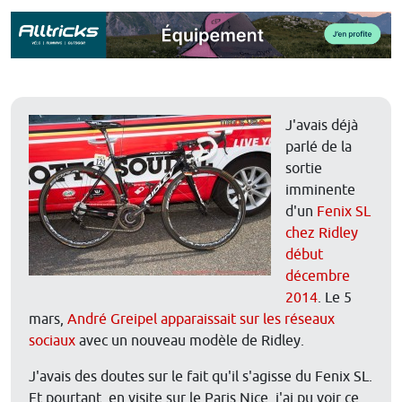
J'avais déjà
parlé de la
sortie
imminente
d'un
Fenix SL
chez Ridley
début
décembre
2014
. Le 5
mars,
André Greipel apparaissait sur les réseaux
sociaux
avec un nouveau modèle de Ridley.
J'avais des doutes sur le fait qu'il s'agisse du Fenix SL.
Et pourtant, en visite sur le Paris Nice, j'ai pu voir ce