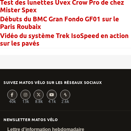
Test des lunettes Uvex Crow Pro de chez
Mister Spex
Débuts du BMC Gran Fondo GF01 sur le
Paris Roubaix
Vidéo du système Trek IsoSpeed en action
sur les pavés
SUIVEZ MATOS VÉLO SUR LES RÉSEAUX SOCIAUX
40k
13k
8.8k
4.1k
2.6k
NEWSLETTER MATOS VÉLO
Lettre d'information hebdomadaire