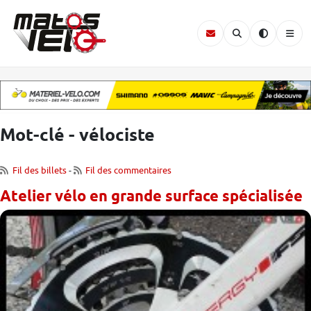
Mot-clé - vélociste
Fil des billets
-
Fil des commentaires
Atelier vélo en grande surface spécialisée