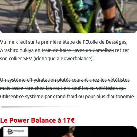
Vu mercredi sur la première étape de l'Etoile de Bessèges,
Arashiro Yukiya en
train de boire...avec un Camelbak
retirer
son collier SEV (identique à Powerbalance).
Un système d'hydratation plutôt courant chez les vététistes
mais assez rare chez les routiers sauf les ex-vététistes qui
utilisent ce système par grand froid ou pour plus d'autonomie.
Le Power Balance à 17€