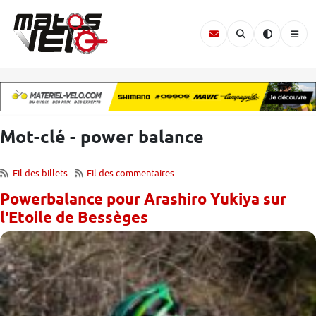
Mot-clé - power balance
Fil des billets
-
Fil des commentaires
Powerbalance pour Arashiro Yukiya sur
l'Etoile de Bessèges