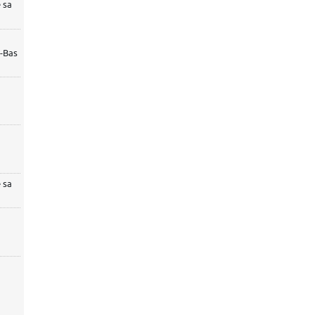
 sa
s-Bas
 sa