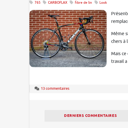
765
CARBOFLAX
fibre de lin
Look
Présenté
remplace
Même si 
chers à 
Mais ce 
travail 
13 commentaires
DERNIERS COMMENTAIRES