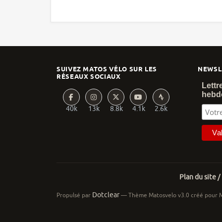
SUIVEZ MATOS VÉLO SUR LES
NEWSL
RÉSEAUX SOCIAUX
Lettr
hebd
40k
13k
8.8k
4.1k
2.6k
Plan du site /
Dotclear
Propulsé par
— Thème Matosvelo v3.0 créé pour 