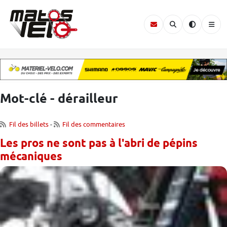
Mot-clé - dérailleur
Fil des billets
-
Fil des commentaires
Les pros ne sont pas à l'abri de pépins
mécaniques