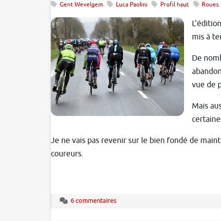
Gent Wevelgem
Luca Paolini
Profil haut
Roues
L'éditio
mis à te
De nombr
abandons
vue de 
Mais aus
certaine
Je ne vais pas revenir sur le bien fondé de main
coureurs.
6 commentaires