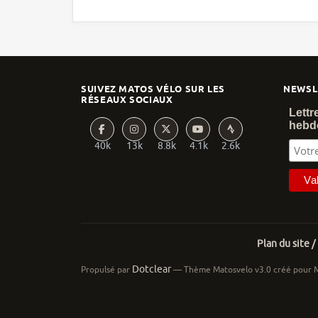
SUIVEZ MATOS VÉLO SUR LES
NEWSL
RÉSEAUX SOCIAUX
Lettr
hebd
40k
13k
8.8k
4.1k
2.6k
Plan du site /
Dotclear
Propulsé par
— Thème Matosvelo v3.0 créé pour 