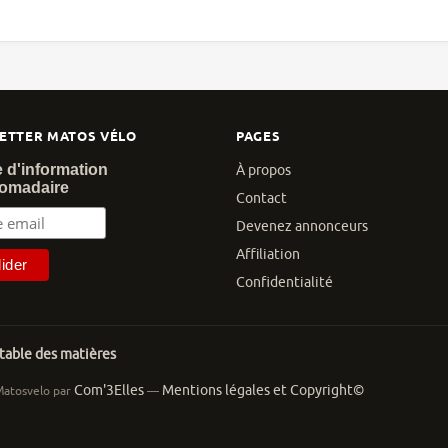
ETTER MATOS VÉLO
PAGES
e d'information
À propos
omadaire
Contact
Devenez annonceurs
Affiliation
Confidentialité
 table des matières
Com'3Elles
Mentions légales et Copyright©
Matosvelo par
—