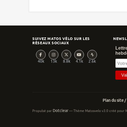
SUIVEZ MATOS VÉLO SUR LES
NEWSL
RÉSEAUX SOCIAUX
Lettr
hebd
40k
13k
8.8k
4.1k
2.6k
Plan du site /
Dotclear
Propulsé par
— Thème Matosvelo v3.0 créé pour 