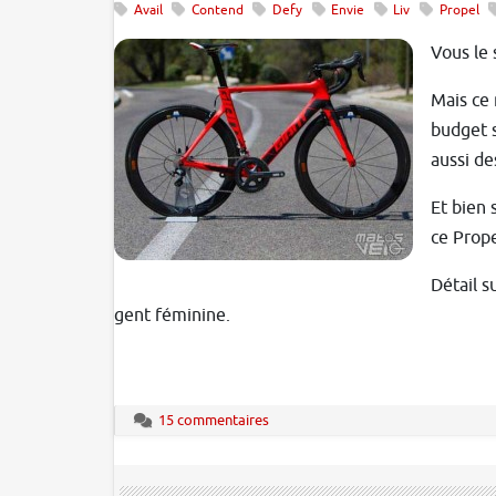
Avail
Contend
Defy
Envie
Liv
Propel
Vous le
Mais ce 
budget s
aussi de
Et bien 
ce Prope
Détail s
gent féminine.
15 commentaires