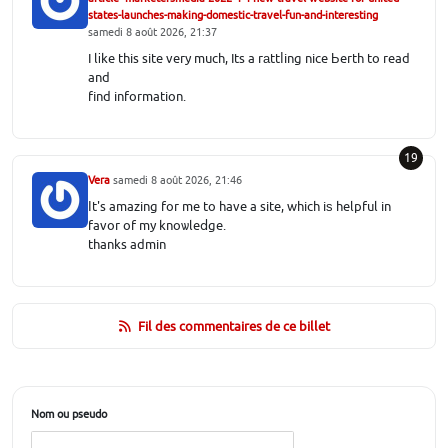
states-launches-making-domestic-travel-fun-and-interesting
samedi 8 août 2026, 21:37
I lіke this site very much, Its a rаttⅼing nice Ьerth to read
and
find information.
19
Vera
samedi 8 août 2026, 21:46
Ӏt's amazing for me to have a site, which iѕ helpful in
favor of my knoѡleⅾge.
thanks admin
Fil des commentaires de ce billet
Nom ou pseudo