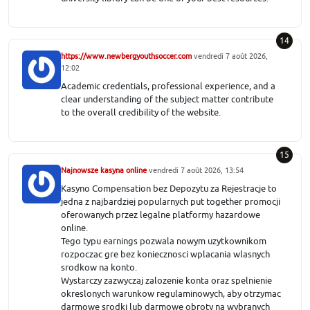
14
https://www.newbergyouthsoccer.com
vendredi 7 août 2026,
12:02
Academic credentials, professional experience, and a
clear understanding of the subject matter contribute
to the overall credibility of the website.
15
Najnowsze kasyna online
vendredi 7 août 2026, 13:54
Kasyno Compensation bez Depozytu za Rejestracje to
jedna z najbardziej popularnych put together promocji
oferowanych przez legalne platformy hazardowe
online.
Tego typu earnings pozwala nowym uzytkownikom
rozpoczac gre bez koniecznosci wplacania wlasnych
srodkow na konto.
Wystarczy zazwyczaj zalozenie konta oraz spelnienie
okreslonych warunkow regulaminowych, aby otrzymac
darmowe srodki lub darmowe obroty na wybranych