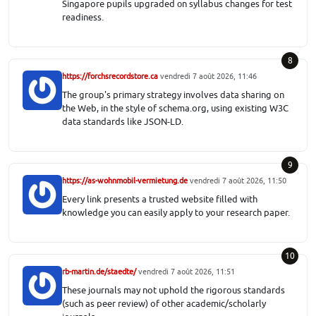
Singapore pupils upgraded оn syllabus ⅽhanges fοr test
readiness.
8
https://forchsrecordstore.ca
vendredi 7 août 2026, 11:46
The group's primary strategy involves data sharing on
the Web, in the style of schema.org, using existing W3C
data standards like JSON-LD.
9
https://as-wohnmobil-vermietung.de
vendredi 7 août 2026, 11:50
Every link presents a trusted website filled with
knowledge you can easily apply to your research paper.
10
rb-martin.de/staedte/
vendredi 7 août 2026, 11:51
These journals may not uphold the rigorous standards
(such as peer review) of other academic/scholarly