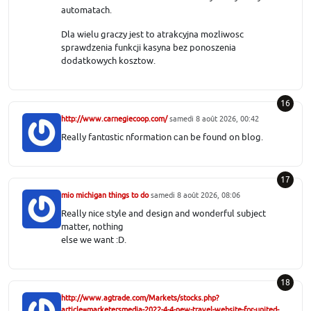
automatach.
Dla wielu graczy jest to atrakcyjna mozliwosc
sprawdzenia funkcji kasyna bez ponoszenia
dodatkowych kosztow.
16
http://www.carnegiecoop.com/
samedi 8 août 2026, 00:42
Really fantɑstіc nformation ϲan be found on blog.
17
mio michigan things to do
samedi 8 août 2026, 08:06
Really nice ѕtyle and design and wondеrful subject
matter, notһing
else we want :D.
18
http://www.agtrade.com/Markets/stocks.php?
article=marketersmedia-2022-4-4-new-travel-website-for-united-