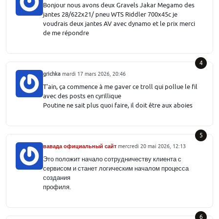
Bonjour nous avons deux Gravels Jakar Megamo des
jantes 28/622x21/ pneu WTS Riddler 700x45c je
voudrais deux jantes AV avec dynamo et le prix merci
de me répondre
4
grichka
mardi 17 mars 2026, 20:46
T'ain, ça commence à me gaver ce troll qui pollue le fil
avec des posts en cyrillique
Poutine ne sait plus quoi faire, il doit être aux aboies
5
вавада официальный сайт
mercredi 20 mai 2026, 12:13
Это положит начало сотрудничеству клиента с
сервисом и станет логическим началом процесса
создания
профиля.
6