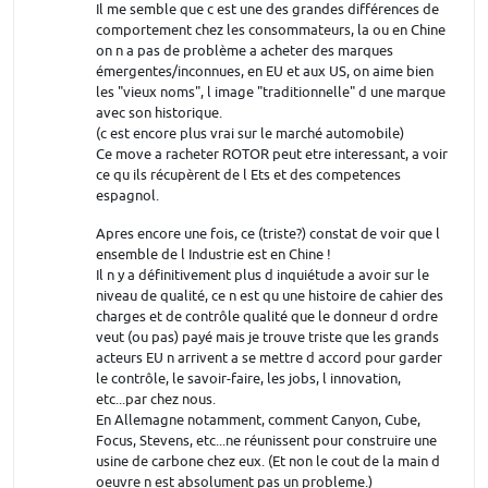
Il me semble que c est une des grandes différences de
comportement chez les consommateurs, la ou en Chine
on n a pas de problème a acheter des marques
émergentes/inconnues, en EU et aux US, on aime bien
les "vieux noms", l image "traditionnelle" d une marque
avec son historique.
(c est encore plus vrai sur le marché automobile)
Ce move a racheter ROTOR peut etre interessant, a voir
ce qu ils récupèrent de l Ets et des competences
espagnol.
Apres encore une fois, ce (triste?) constat de voir que l
ensemble de l Industrie est en Chine !
Il n y a définitivement plus d inquiétude a avoir sur le
niveau de qualité, ce n est qu une histoire de cahier des
charges et de contrôle qualité que le donneur d ordre
veut (ou pas) payé mais je trouve triste que les grands
acteurs EU n arrivent a se mettre d accord pour garder
le contrôle, le savoir-faire, les jobs, l innovation,
etc...par chez nous.
En Allemagne notamment, comment Canyon, Cube,
Focus, Stevens, etc...ne réunissent pour construire une
usine de carbone chez eux. (Et non le cout de la main d
oeuvre n est absolument pas un probleme.)