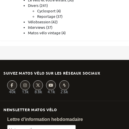
Le vélo et votre enfant
(30)
Divers
(241)
Cyclosport
(4)
Reportage
(37)
Vélobsession
(42)
Interviews
(37)
Matos vélo vintage
(4)
SUIVEZ MATOS VÉLO SUR LES RÉSEAUX SOCIAUX
40k
13k
8.8k
4.1k
2.6k
NEWSLETTER MATOS VÉLO
Lettre d'information hebdomadaire