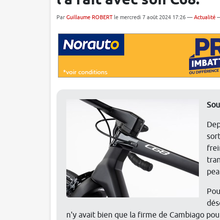
l'a fait avec son C68.
Par
Guillaume ROBERT
le mercredi 7 août 2024 17:26 —
Actualité
Sou
Dep
sor
frei
tra
pea
Pou
dés
n'y avait bien que la firme de Cambiago pour