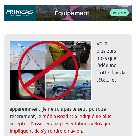
Voilà
plusieurs
mois que
l'idée me
trotte dans la
tête.... et
apparemment, je ne suis pas le seul, puisque
récemment, le
média Road.cc a indiqué ne plus
accepter d'assister aux présentations vélos qui
impliquent de s'y rendre en avion
.