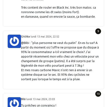
Très content de rouler en Black Inc. très bon matos. ca
ronronne comme les dt swiss (moins fort).
en danseuse, quand on envoie la sauce, ça bombarde.
9
Grichka
lundi 13 mai 2024, 22:52
@Bibi : "plus personne ne veut du patin". En es tu sur? A
partir du moment où l'offre ne propose que du disque à
95% le consommateur a-t-il vraiment le choix? J'ai
apporté récemment mon vélo chez un vélociste pour un
changement de groupe (patins). Il a été surpris par la
légèreté de mon vélo pourtant pesé à 7.3kg !
Et mes roues carbone Mavic n'ont rien à envier à un
système disque sur le sec. Et 95% des cyclistes ne
sortent pas lorsque le temps est à la pluie.
10
Bibi
lundi 13 mai 2024, 23:03
Tu prêches un convaincu !