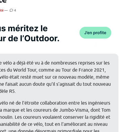
té
ité
—
4
ce vélo a déjà été vu à de nombreuses reprises sur les
tes du World Tour, comme au Tour de France 2021,
vélo était resté muet sur ce nouveau modèle, même
 ne faisait aucun doute qu'il s'agissait du tout nouveau
èle R5.
vélo né de l'étroite collaboration entre les ingénieurs
la marque et les coureurs de Jumbo-Visma, dont Tom
oulin. Les coureurs voulaient conserver la rigidité et
maniabilité de ce vélo, tout en l'améliorant au niveau
fort, une donnée désormais primordiale pour les