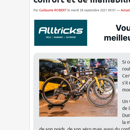
confort et de maniabili
Par
Guillaume ROBERT
le mardi 28 septembre 2021 09:01 —
Actual
Si 
rou
Cer
s'il
mod
Un 
de 
Dum
la 
de son poids, de son aéro mais aussi du con