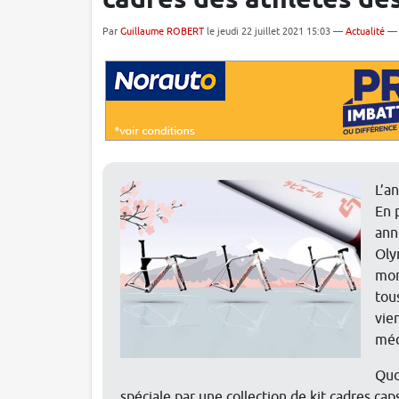
cadres des athlètes de
Par
Guillaume ROBERT
le jeudi 22 juillet 2021 15:03 —
Actualité
L’a
En 
ann
Oly
mon
tou
vie
méd
Quo
spéciale par une collection de kit cadres cap