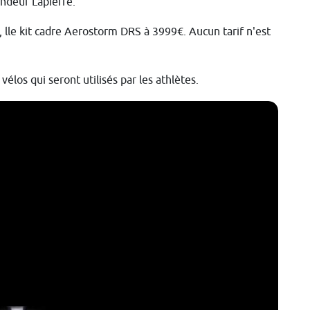
endeur Lapierre.
 lle kit cadre Aerostorm DRS à 3999€. Aucun tarif n'est
élos qui seront utilisés par les athlètes.