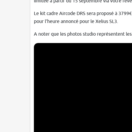
limitée à partir du 15 septembre via votre rev
Le kit cadre Aircode DRS sera proposé à 3799€,
pour l'heure annoncé pour le Xelius SL3.
A noter que les photos studio représentent les v