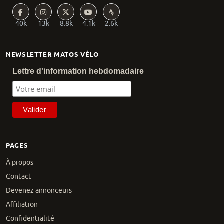
40k
13k
8.8k
4.1k
2.6k
NEWSLETTER MATOS VÉLO
Lettre d'information hebdomadaire
PAGES
À propos
Contact
Devenez annonceurs
Affiliation
Confidentialité