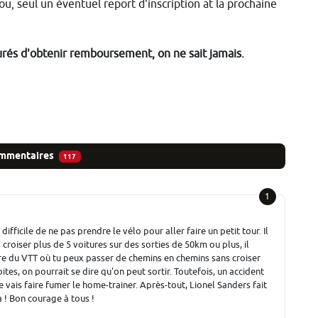
ou, seul un éventuel report d'inscription at la prochaine
urés d'obtenir remboursement, on ne sait jamais.
mmentaires
117
1
difficile de ne pas prendre le vélo pour aller faire un petit tour. Il
croiser plus de 5 voitures sur des sorties de 50km ou plus, il
dire du VTT où tu peux passer de chemins en chemins sans croiser
ites, on pourrait se dire qu'on peut sortir. Toutefois, un accident
je vais faire fumer le home-trainer. Après-tout, Lionel Sanders fait
 ! Bon courage à tous !