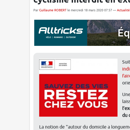
cyclisme interdit en ex
Par
Guillaume ROBERT
le mercredi 18 mars 2020 07:57 —
Actualité
Sui
ind
fai
orie
Une
lais
l’e
du 
La notion de "autour du domicile a longuemen