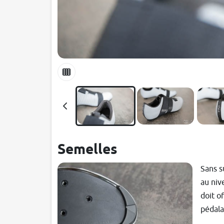
Semelles
Sans s
au niv
doit of
pédala