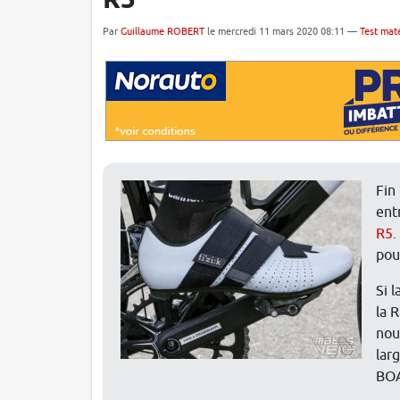
R5
Par
Guillaume ROBERT
le mercredi 11 mars 2020 08:11 —
Test maté
Fin
ent
R5
.
pou
Si 
la 
nou
lar
BOA