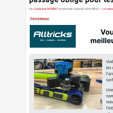
passage obligé pour le
Par
Guillaume ROBERT
le mercredi 9 janvier 2019 08:02 —
Le mato
freins à disques
Voi
les
l'ar
sur
Une
nom
méc
l'i