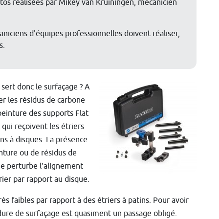
tos réalisées par Mikey van Kruiningen, mécanicien
niciens d'équipes professionnelles doivent réaliser,
s.
 sert donc le surfaçage ? A
er les résidus de carbone
peinture des supports Flat
qui reçoivent les étriers
ins à disques. La présence
nture ou de résidus de
e perturbe l'alignement
trier par rapport au disque.
ès faibles par rapport à des étriers à patins. Pour avoir
édure de surfaçage est quasiment un passage obligé.