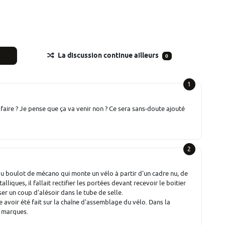
La discussion continue ailleurs
0
1
faire ? Je pense que ça va venir non ? Ce sera sans-doute ajouté
2
 du boulot de mécano qui monte un vélo à partir d'un cadre nu, de
iques, il fallait rectifier les portées devant recevoir le boitier
ser un coup d'alésoir dans le tube de selle.
e avoir été fait sur la chaîne d'assemblage du vélo. Dans la
e marques.