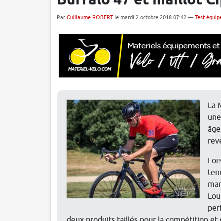
Buffalo 47 et maillot C
Par
Guillaume ROBERT
le mardi 2 octobre 2018 07:42 —
Test équip
La 
une
âge
rev
Lor
tenu
mar
Lou
per
deux produits taillés pour la compétition et q