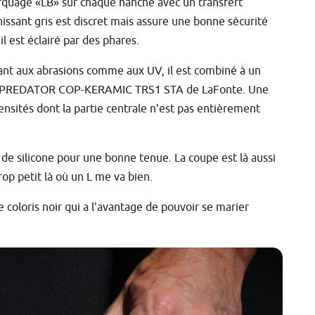
quage «LB» sur chaque hanche avec un transfert
hissant gris est discret mais assure une bonne sécurité
il est éclairé par des phares.
ant aux abrasions comme aux UV, il est combiné à un
t PREDATOR COP-KERAMIC TRS1 STA de LaFonte. Une
nsités dont la partie centrale n'est pas entièrement
de silicone pour une bonne tenue. La coupe est là aussi
rop petit là où un L me va bien.
coloris noir qui a l'avantage de pouvoir se marier