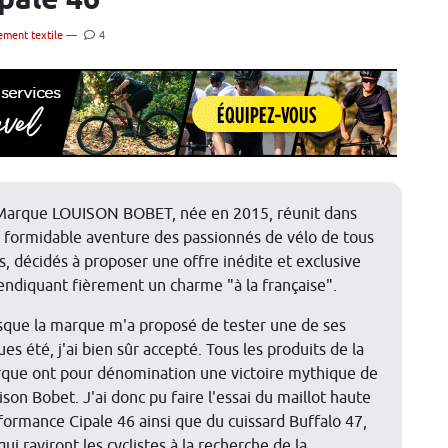
ipale 46
ement textile
—
4
Marque LOUISON BOBET, née en 2015, réunit dans
 formidable aventure des passionnés de vélo de tous
s, décidés à proposer une offre inédite et exclusive
endiquant fièrement un charme "à la française".
sque la marque m'a proposé de tester une de ses
es été, j'ai bien sûr accepté. Tous les produits de la
que ont pour dénomination une victoire mythique de
ison Bobet. J'ai donc pu faire l'essai du maillot haute
formance Cipale 46 ainsi que du cuissard Buffalo 47,
ui raviront les cyclistes à la recherche de la