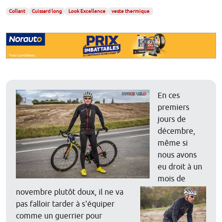
Collant
Cuissard long
Look Excellence
veste thermique
En ces
premiers
jours de
décembre,
même si
nous avons
eu droit à un
mois de
novembre plutôt doux, il ne va
pas falloir tarder à s'équiper
comme un guerrier pour