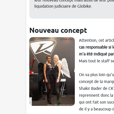
leur nouveau concept mais aussi de leur polit
liquidation judiciaire de Globike.
Nouveau concept
Attention, cet artic
cas responsable si l
m'a été indiqué par
Mais tout le staff s
On va plus loin qu
concept de la marqu
Shakir Bader de CKT,
reprennent donc la 
qui ont fait son su
de il y a beaucoup 