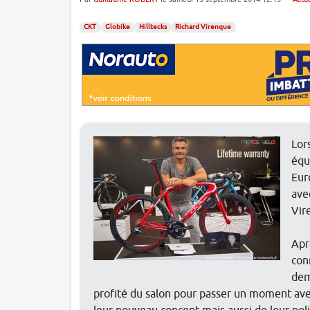
CKT
Globike
Hilltecks
Richard Virenque
Lor
équ
Eur
ave
Vir
Apr
con
dem
profité du salon pour passer un moment ave