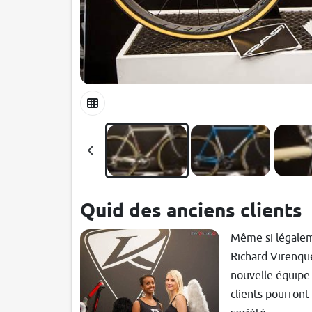
Quid des anciens clients
Même si légaleme
Richard Virenque
nouvelle équipe 
clients pourront