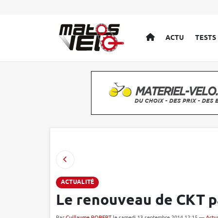
ACCUEIL
ACTU
TESTS
ACTUALITÉ
Le renouveau de CKT p
Par
Guillaume ROBERT
le samedi 13 septembre 2014 12:15 —
Actua