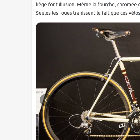
liège font illusion. Même la fourche, chromée e
Seules les roues trahissent le fait que ces vél