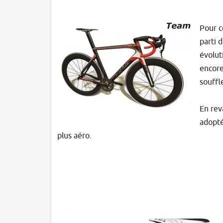
Pour c
parti 
évolut
encore
souffl
En rev
adopté
plus aéro.