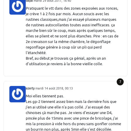
dapa
mardi 29 août 2017, 16:40
Pratiquant le vtt dans des zones exposées aux ronces,
je crève 1 à 2 fois par mois. Aucun soucis avec les
rustines classiques,mais j'ai essayé plusieurs marques
de rustines autocollantes toutes aussi inefficaces. ça
marche bien sûr le coup, mais après quelques temps,
elles se plient et ne sont plus étanches. Pire : en cas de
2e crevaison sur la même chambre, le dégonflage
regonflage génère à coup sûr un pli qui perd
l'étanchéité.
Bref, au début je trouvais ça génial, après un an
d'utilisation je reviens à la bonne vieille colle.
7
azerty
mardi 14 août 2018, 00:13
Moi elles tiennent pas.
Les gp-2 tiennent assez bien mais la dernière fois que
j'en ai utilisé une elle n'a pas collé. J'ai essayé des
chinoises çà marche pas. Je viens d'essayer une D4,
pincée plus de 15mins avec une pince de bricolage, j'ai
mis la pression à vide hors du pneu sans gonfler comme
un bourrin non plus, après 5min elle s'est décollée.